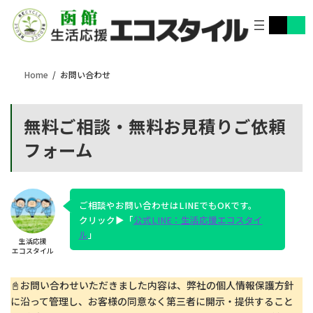
コ
ナ
ア
ア
ン
ビ
イ
イ
テ
ゲ
コ
コ
ン
ー
ン
ン
リ
リ
ツ
シ
ン
ン
Home
お問い合わせ
へ
ョ
ク
ク
ス
ン
キ
に
ッ
移
無料ご相談・無料お見積りご依頼
プ
動
フォーム
ご相談やお問い合わせはLINEでもOKです。
クリック▶「
公式LINE：生活応援エコスタイ
ル
」
生活応援
エコスタイル
📓お問い合わせいただきました内容は、弊社の個人情報保護方針
に沿って管理し、お客様の同意なく第三者に開示・提供すること