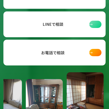
お
リ
問
ン
い
グ
ク
合
ル
わ
ー
LINEで相談
:
→
せ
プ
お
リ
問
ン
い
グ
ク
合
ル
わ
ー
お電話で相談
:
→
せ
プ
お
リ
問
ン
い
ク
合
わ
せ