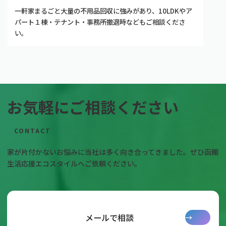
一軒家まるごと大量の不用品回収に強みがあり、10LDKやア
パート１棟・テナント・事務所撤退時などもご相談くださ
い。
お気軽にご相談ください
CONTACT
家が片付かないお悩みに当社は多く向き合ってきました。ぜひ函館
生活応援エコスタイルへご依頼ください。
グ
ル
ー
メールで相談
:
→
プ